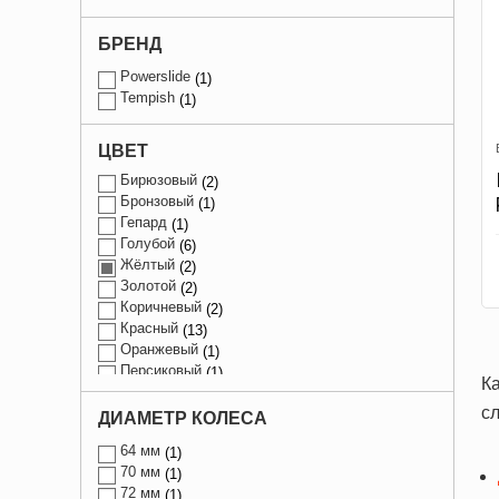
БРЕНД
Powerslide
1
Tempish
1
Бежевый
7
ЦВЕТ
Белый
75
Бирюзовый
2
Бронзовый
1
Гепард
1
Голубой
6
Жёлтый
2
Золотой
2
Коричневый
2
Красный
13
Оранжевый
1
Персиковый
1
К
Розовый
20
с
Серый
27
ДИАМЕТР КОЛЕСА
Синий
13
64 мм
1
Фиолетовый
9
70 мм
1
Чёрный
230
72 мм
1