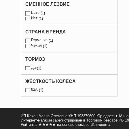
СМЕННОЕ ЛЕЗВИЕ
Есть
1
Нет
1
СТРАНА БРЕНДА
Германия
1
Чехия
1
ТОРМОЗ
Да
1
ЖЁСТКОСТЬ КОЛЕСА
82A
1
ИП Кохан Алёна Олеговна УНП 193379600 Юр.адрес: г. Минск
Интернет-магазин зарегистрирован в Торговом реестре РБ 19.
Рейтинг
5
★★★★★ на основе
отзывов
31
клиента.