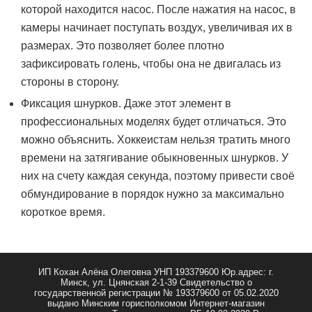
которой находится насос. После нажатия на насос, в
камеры начинает поступать воздух, увеличивая их в
размерах. Это позволяет более плотно
зафиксировать голень, чтобы она не двигалась из
стороны в сторону.
Фиксация шнурков. Даже этот элемент в
профессиональных моделях будет отличаться. Это
можно объяснить. Хоккеистам нельзя тратить много
времени на затягивание обыкновенных шнурков. У
них на счету каждая секунда, поэтому привести своё
обмундирование в порядок нужно за максимально
короткое время.
ИП Кохан Алёна Олеговна УНП 193379600 Юр.адрес: г.
Минск, ул. Цнянская 2-1-39 Свидетельство о
государственной регистрации № 193379600 от 05.02.2020
выдано Минским горисполкомом Интернет-магазин