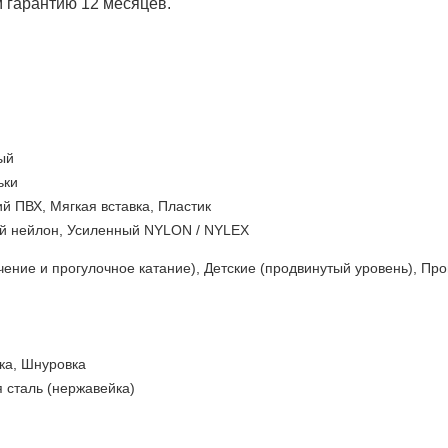
 гарантию 12 месяцев.
ый
ьки
й ПВХ, Мягкая вставка, Пластик
й нейлон, Усиленный NYLON / NYLEX
чение и прогулочное катание), Детские (продвинутый уровень), Пр
ка, Шнуровка
 сталь (нержавейка)