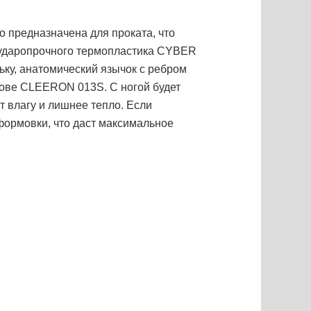
о предназначена для проката, что
з ударопрочного термопластика CYBER
ьку, анатомический язычок с ребром
нове CLEERON 013S. С ногой будет
т влагу и лишнее тепло. Если
оформовки, что даст максимальное