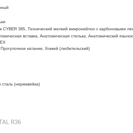
рный
ьки
к CYBER 385, Технический мелкий микронейлон с карбоновыми ле
томическая вставка, Анатомическая стелька, Анатомический язычо
LEX
 Прогулочное катание, Хоккей (любительский)
 сталь (нержавейка)
TAL R36