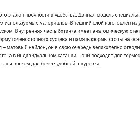
это эталон прочности и удобства. Данная модель специальн
сех используемых материалов. Внешний слой изготовлен и
куском. Внутренняя часть ботинка имеет анатомическую стел
орму голеностопного сустава и память формы стопы на ос
 – матовый нейлон, он в свою очередь великолепно отводи
ата, а в индивидуальном катании – они подходят для терм
итаны воском для более удобной шнуровки.