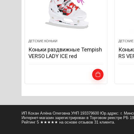
ДЕТСКИЕ КОНЬКИ
ДЕТСКИЕ
Коньки раздвижные Tempish
Коньк
VERSO LADY ICE red
RS VE
ИП Кохан Алёна Олеговна УНП 193379600 Юр.адрес: г. Минск
Интернет-магазин зарегистрирован в Торговом реестре РБ 19.
Рейтинг
5
★★★★★ на основе
отзывов
31
клиента.