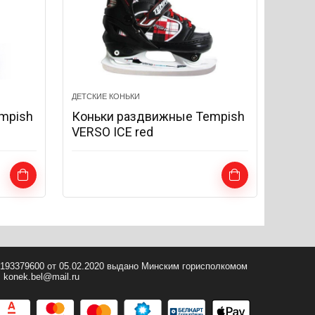
ДЕТСКИЕ КОНЬКИ
mpish
Коньки раздвижные Tempish
VERSO ICE red
 193379600 от 05.02.2020 выдано Минским горисполкомом
 konek.bel@mail.ru