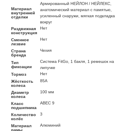
Армированный НЕЙЛОН / НЕЙЛЕКС,
Материал
анатомический материал с памятью,
внутренней
усиленный снаружи, мягкая подкладка
отделки
вокруг
Нет
Раздвижная
конструкция
Нет
Сменное
лезвие
Чехия
Страна
бренда
Система FitGo, 1 бакля, 1 ремешок на
Тип
фиксации
липучке
Нет
Тормоз
85A
Жёсткость
колеса
100 мм
Диаметр
колеса
ABEC 9
Класс
подшипника
3
Количество
колёс
Алюминий
Материал
рамы